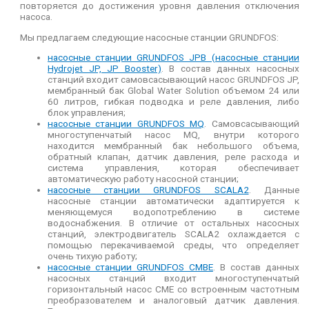
повторяется до достижения уровня давления отключения
насоса.
Мы предлагаем следующие насосные станции GRUNDFOS:
насосные станции GRUNDFOS JPB (насосные станции
Hydrojet JP, JP Booster)
. В состав данных насосных
станций входит самовсасывающий насос GRUNDFOS JP,
мембранный бак Global Water Solution объемом 24 или
60 литров, гибкая подводка и реле давления, либо
блок управления;
насосные станции GRUNDFOS MQ
. Самовсасывающий
многоступенчатый насос MQ, внутри которого
находится мембранный бак небольшого объема,
обратный клапан, датчик давления, реле расхода и
система управления, которая обеспечивает
автоматическую работу насосной станции;
насосные станции GRUNDFOS SCALA2
. Данные
насосные станции автоматически адаптируется к
меняющемуся водопотреблению в системе
водоснабжения. В отличие от остальных насосных
станций, электродвигатель SCALA2 охлаждается с
помощью перекачиваемой среды, что определяет
очень тихую работу;
насосные станции GRUNDFOS CMBE
. В состав данных
насосных станций входит многоступенчатый
горизонтальный насос CME со встроенным частотным
преобразователем и аналоговый датчик давления.