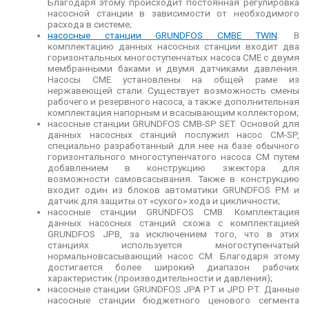
Благодаря этому происходит постоянная регулировка
насосной станции в зависимости от необходимого
расхода в системе;
насосные станции GRUNDFOS CMBE TWIN
. В
комплектацию данных насосных станции входит два
горизонтальных многоступенчатых насоса CME с двумя
мембранными баками и двумя датчиками давления.
Насосы CME установлены на общей раме из
нержавеющей стали. Существует возможность смены
рабочего и резервного насоса, а также дополнительная
комплектация напорным и всасывающим коллектором;
насосные станции GRUNDFOS CMB-SP SET. Основой для
данных насосных станций послужил насос CM-SP,
специально разработанный для нее на базе обычного
горизонтального многоступенчатого насоса CM путем
добавлением в конструкцию эжектора для
возможности самовсасывания. Также в конструкцию
входит один из блоков автоматики GRUNDFOS PM и
датчик для защиты от «сухого» хода и цикличности;
насосные станции GRUNDFOS CMB. Комплектация
данных насосных станций схожа с комплектацией
GRUNDFOS JPB, за исключением того, что в этих
станциях используется многоступенчатый
нормальновсасывающий насос CM. Благодаря этому
достигается более широкий диапазон рабочих
характеристик (производительности и давления);
насосные станции GRUNDFOS JPA PT и JPD PT. Данные
насосные станции бюджетного ценового сегмента