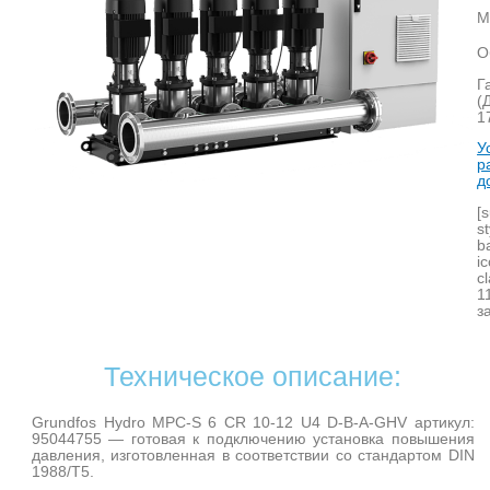
М
О
Г
(
1
У
р
д
[
s
b
i
c
1
з
Техническое описание:
Grundfos Hydro MPC-S 6 CR 10-12 U4 D-B-A-GHV артикул:
95044755 — готовая к подключению установка повышения
давления, изготовленная в соответствии со стандартом DIN
1988/T5.