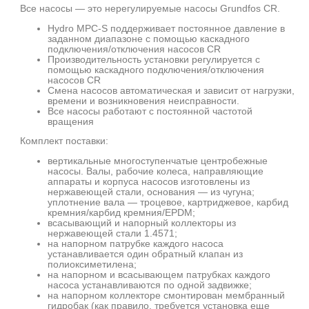
Все насосы — это нерегулируемые насосы Grundfos CR.
Hydro MPC-S поддерживает постоянное давление в
заданном диапазоне с помощью каскадного
подключения/отключения насосов CR
Производительность установки регулируется с
помощью каскадного подключения/отключения
насосов CR
Смена насосов автоматическая и зависит от нагрузки,
времени и возникновения неисправности.
Все насосы работают с постоянной частотой
вращения
Комплект поставки:
вертикальные многоступенчатые центробежные
насосы. Валы, рабочие колеса, направляющие
аппараты и корпуса насосов изготовлены из
нержавеющей стали, основания — из чугуна;
уплотнение вала — троцевое, картриджевое, карбид
кремния/карбид кремния/EPDM;
всасывающий и напорный коллекторы из
нержавеющей стали 1.4571;
на напорном патрубке каждого насоса
устанавливается один обратный клапан из
полиоксиметилена;
на напорном и всасывающем патрубках каждого
насоса устанавливаются по одной задвижке;
на напорном коллекторе смонтирован мембранный
гидробак (как правило, требуется установка еще