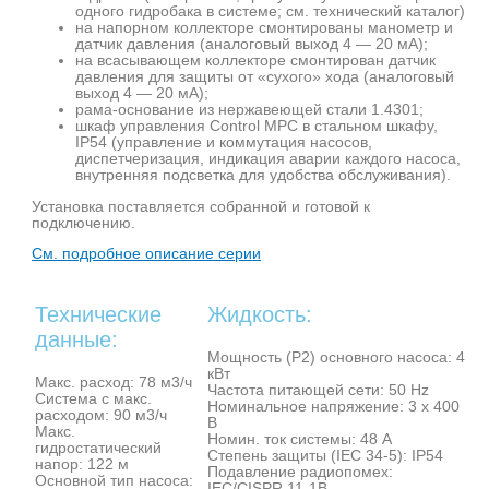
одного гидробака в системе; см. технический каталог)
на напорном коллекторе смонтированы манометр и
датчик давления (аналоговый выход 4 — 20 мА);
на всасывающем коллекторе смонтирован датчик
давления для защиты от «сухого» хода (аналоговый
выход 4 — 20 мА);
рама-основание из нержавеющей стали 1.4301;
шкаф управления Control MPC в стальном шкафу,
IP54 (управление и коммутация насосов,
диспетчеризация, индикация аварии каждого насоса,
внутренняя подсветка для удобства обслуживания).
Установка поставляется собранной и готовой к
подключению.
См. подробное описание серии
Технические
Жидкость:
данные:
Мощность (Р2) основного насоса: 4
кВт
Maкс. расход: 78 м3/ч
Частота питающей сети: 50 Hz
Система с макс.
Номинальное напряжение: 3 x 400
расходом: 90 м3/ч
В
Макс.
Номин. ток системы: 48 A
гидростатический
Степень защиты (IEC 34-5): IP54
напор: 122 м
Подавление радиопомех:
Основной тип насоса:
IEC/CISPR 11-1B