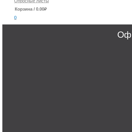
Опросные листы
Корзина
/
0.00
₽
0
Офи