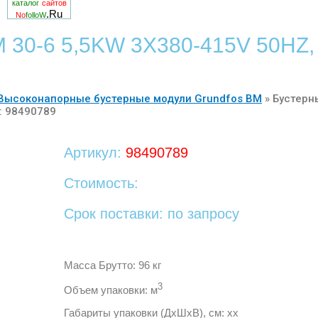
каталог
сайтов
.Ru
No
folloW
M 30-6 5,5KW 3X380-415V 50HZ,
Высоконапорные бустерные модули Grundfos BM
»
Бустерн
: 98490789
Артикул:
98490789
Стоимость:
Срок поставки: по запросу
Масса Брутто: 96 кг
3
Объем упаковки: м
Габариты упаковки (ДхШхВ), см: хх