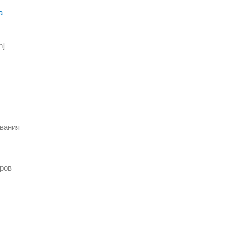
а
n]
вания
ров