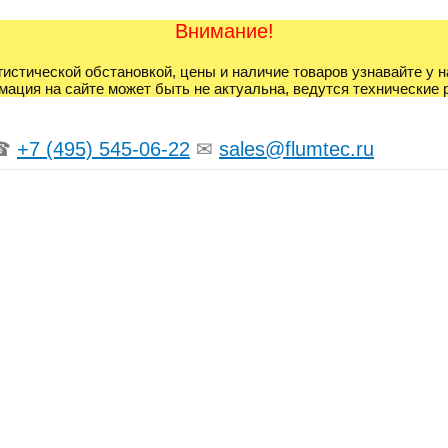
Внимание!
гистической обстановкой, цены и наличие товаров узнавайте у 
ация на сайте может быть не актуальна, ведутся технические 
☎
+7 (495) 545-06-22
✉
sales@flumtec.ru