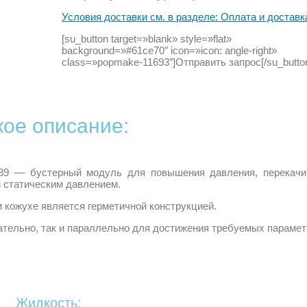
Условия доставки см. в разделе: Оплата и доставк
[su_button target=»blank» style=»flat»
background=»#61ce70″ icon=»icon: angle-right»
class=»popmake-11693″]Отправить запрос[/su_butto
кое описание:
789 — бустерный модуль для повышения давления, перекачи
 статическим давлением.
 кожухе является герметичной конструкцией.
ательно, так и параллельно для достижения требуемых парамет
Жидкость: