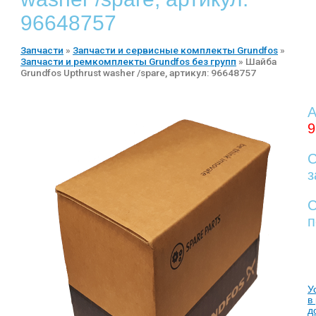
96648757
Запчасти
»
Запчасти и сервисные комплекты Grundfos
»
Запчасти и ремкомплекты Grundfos без групп
»
Шайба
Grundfos Upthrust washer /spare, артикул: 96648757
А
9
С
з
С
п
У
в
д