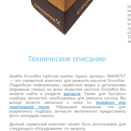
[
t
s
b
i
r
c
1
з
Техническое описание:
Шайба Grundfos Upthrust washer /spare, артикул: 96648757
— это сервисный комплект для ремонта насосов Grundfos.
Подробную информацию, сервисные видео и деталировки
(взрывные схемы) по всем моделям насосов Grundfos Вы
можете найти в разделе
запчасти
. Также для быстрого
подбора запчастей, необходимых для ремонта насоса, Вы
всегда можете связаться с нами по
телефону или
электронной почте
. Обращаем внимание, что для
корректного подбора запчасти желательно предоставить
фото шильдика насоса.
Данный сервисный комплект может быть использован для
следующего оборудования: по запросу.