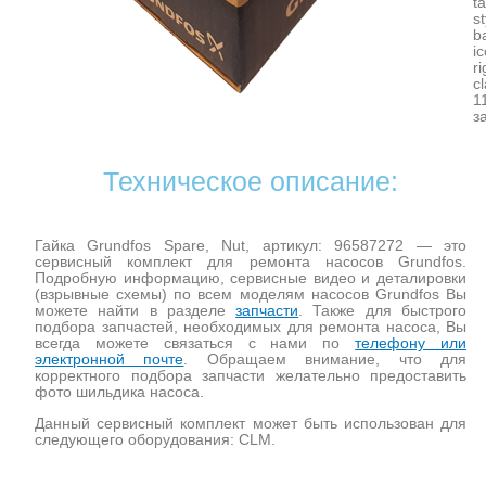
t
s
b
i
r
c
1
з
Техническое описание:
Гайка Grundfos Spare, Nut, артикул: 96587272 — это
сервисный комплект для ремонта насосов Grundfos.
Подробную информацию, сервисные видео и деталировки
(взрывные схемы) по всем моделям насосов Grundfos Вы
можете найти в разделе
запчасти
. Также для быстрого
подбора запчастей, необходимых для ремонта насоса, Вы
всегда можете связаться с нами по
телефону или
электронной почте
. Обращаем внимание, что для
корректного подбора запчасти желательно предоставить
фото шильдика насоса.
Данный сервисный комплект может быть использован для
следующего оборудования: CLM.