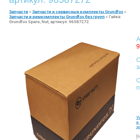
Запчасти
»
Запчасти и сервисные комплекты Grundfos
»
Запчасти и ремкомплекты Grundfos без групп
»
Гайка
Grundfos Spare, Nut, артикул: 96587272
А
9
С
з
С
п
У
в
д
[