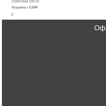
Опросные листы
Корзина
/
0.00
₽
0
Офи