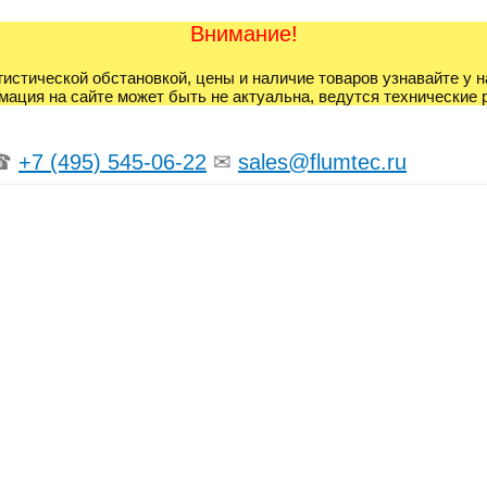
Внимание!
гистической обстановкой, цены и наличие товаров узнавайте у 
ация на сайте может быть не актуальна, ведутся технические 
☎
+7 (495) 545-06-22
✉
sales@flumtec.ru