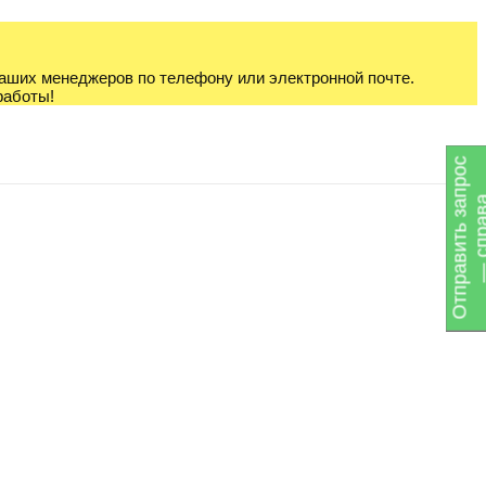
наших менеджеров по телефону или электронной почте.
работы!
О
т
п
р
а
в
и
т
ь
з
а
п
р
о
с
—
с
п
р
а
в