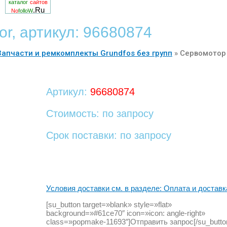
каталог
сайтов
.Ru
No
folloW
r, артикул: 96680874
Запчасти и ремкомплекты Grundfos без групп
»
Сервомотор
Артикул:
96680874
Стоимость: по запросу
Срок поставки: по запросу
Условия доставки см. в разделе: Оплата и доставк
[su_button target=»blank» style=»flat»
background=»#61ce70″ icon=»icon: angle-right»
class=»popmake-11693″]Отправить запрос[/su_butto