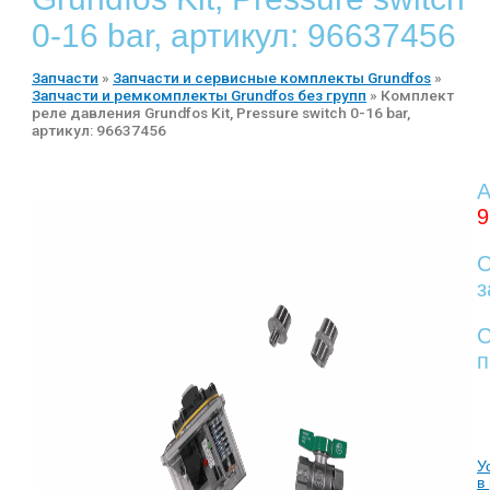
0-16 bar, артикул: 96637456
Запчасти
»
Запчасти и сервисные комплекты Grundfos
»
Запчасти и ремкомплекты Grundfos без групп
»
Комплект
реле давления Grundfos Kit, Pressure switch 0-16 bar,
артикул: 96637456
А
9
С
з
С
п
У
в