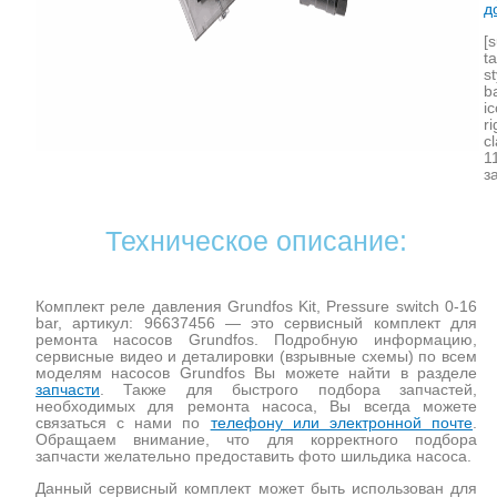
д
[
t
s
b
i
r
c
1
з
Техническое описание:
Комплект реле давления Grundfos Kit, Pressure switch 0-16
bar, артикул: 96637456 — это сервисный комплект для
ремонта насосов Grundfos. Подробную информацию,
сервисные видео и деталировки (взрывные схемы) по всем
моделям насосов Grundfos Вы можете найти в разделе
запчасти
. Также для быстрого подбора запчастей,
необходимых для ремонта насоса, Вы всегда можете
связаться с нами по
телефону или электронной почте
.
Обращаем внимание, что для корректного подбора
запчасти желательно предоставить фото шильдика насоса.
Данный сервисный комплект может быть использован для