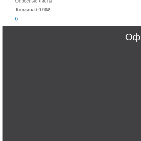
Опросные листы
Корзина
/
0.00
₽
0
Офи