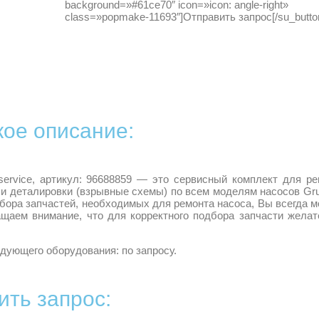
background=»#61ce70″ icon=»icon: angle-right»
class=»popmake-11693″]Отправить запрос[/su_butto
кое описание:
/service, артикул: 96688859 — это сервисный комплект для р
и деталировки (взрывные схемы) по всем моделям насосов Gr
дбора запчастей, необходимых для ремонта насоса, Вы всегда 
ащаем внимание, что для корректного подбора запчасти желат
дующего оборудования: по запросу.
ить запрос: