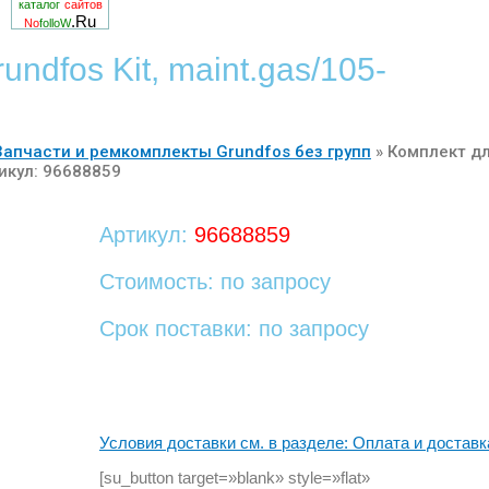
каталог
сайтов
.Ru
No
folloW
ndfos Kit, maint.gas/105-
Запчасти и ремкомплекты Grundfos без групп
»
Комплект д
тикул: 96688859
Артикул:
96688859
Стоимость: по запросу
Срок поставки: по запросу
Условия доставки см. в разделе: Оплата и доставк
[su_button target=»blank» style=»flat»