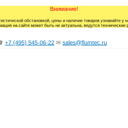
Внимание!
гистической обстановкой, цены и наличие товаров узнавайте у 
ация на сайте может быть не актуальна, ведутся технические 
☎
+7 (495) 545-06-22
✉
sales@flumtec.ru