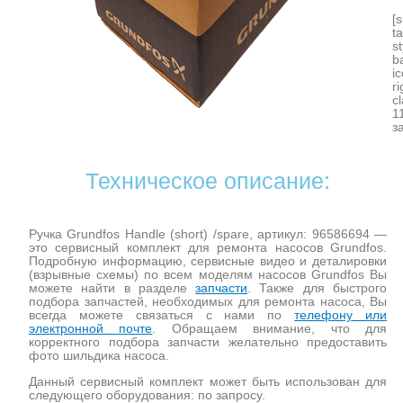
[
t
s
b
i
r
c
1
з
Техническое описание:
Ручка Grundfos Handle (short) /spare, артикул: 96586694 —
это сервисный комплект для ремонта насосов Grundfos.
Подробную информацию, сервисные видео и деталировки
(взрывные схемы) по всем моделям насосов Grundfos Вы
можете найти в разделе
запчасти
. Также для быстрого
подбора запчастей, необходимых для ремонта насоса, Вы
всегда можете связаться с нами по
телефону или
электронной почте
. Обращаем внимание, что для
корректного подбора запчасти желательно предоставить
фото шильдика насоса.
Данный сервисный комплект может быть использован для
следующего оборудования: по запросу.