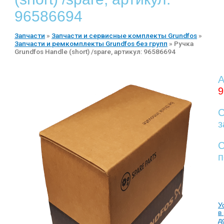
96586694
Запчасти
»
Запчасти и сервисные комплекты Grundfos
»
Запчасти и ремкомплекты Grundfos без групп
»
Ручка
Grundfos Handle (short) /spare, артикул: 96586694
А
9
С
з
С
п
У
в
д