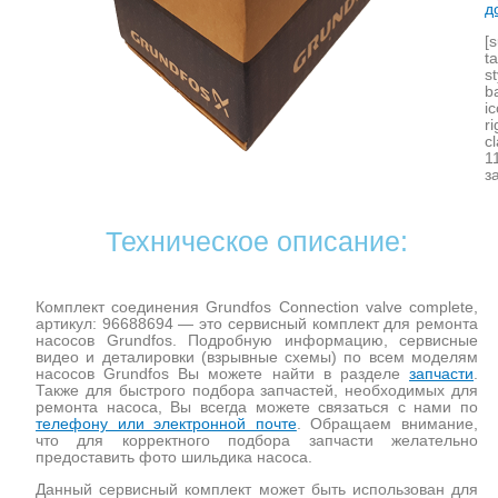
д
[
t
s
b
i
r
c
1
з
Техническое описание:
Комплект соединения Grundfos Connection valve complete,
артикул: 96688694 — это сервисный комплект для ремонта
насосов Grundfos. Подробную информацию, сервисные
видео и деталировки (взрывные схемы) по всем моделям
насосов Grundfos Вы можете найти в разделе
запчасти
.
Также для быстрого подбора запчастей, необходимых для
ремонта насоса, Вы всегда можете связаться с нами по
телефону или электронной почте
. Обращаем внимание,
что для корректного подбора запчасти желательно
предоставить фото шильдика насоса.
Данный сервисный комплект может быть использован для