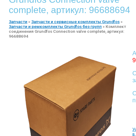
complete, артикул: 96688694
Запчасти
»
Запчасти и сервисные комплекты Grundfos
»
Запчасти и ремкомплекты Grundfos без групп
»
Комплект
соединения Grundfos Connection valve complete, артикул:
96688694
А
9
С
з
С
п
У
в