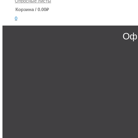
Опросные листы
Корзина
/
0.00
₽
0
Офи