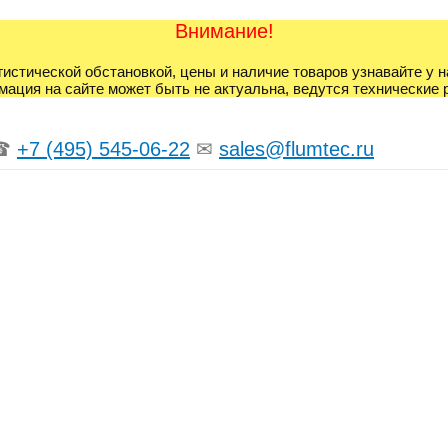
Внимание!
гистической обстановкой, цены и наличие товаров узнавайте у 
ация на сайте может быть не актуальна, ведутся технические 
☎
+7 (495) 545-06-22
✉
sales@flumtec.ru