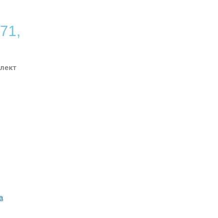
71,
лект
а