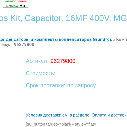
каталог
сайтов
.Ru
No
folloW
s Kit, Capacitor, 16MF 400V, MG
Конденсаторы и комплекты конденсаторов Grundfos
»
Комп
ртикул: 96279800
Артикул:
96279800
Стоимость:
Срок поставки: по запросу
Условия доставки см. в разделе: Оплата и доставк
[su_button target=»blank» style=»flat»