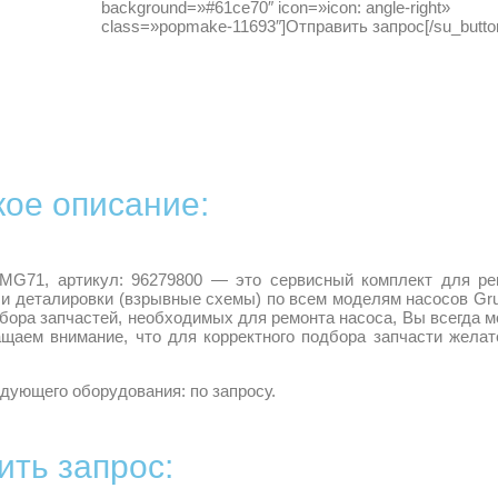
background=»#61ce70″ icon=»icon: angle-right»
class=»popmake-11693″]Отправить запрос[/su_butto
кое описание:
V, MG71, артикул: 96279800 — это сервисный комплект для ре
и деталировки (взрывные схемы) по всем моделям насосов Gr
дбора запчастей, необходимых для ремонта насоса, Вы всегда 
ащаем внимание, что для корректного подбора запчасти желат
дующего оборудования: по запросу.
ить запрос: