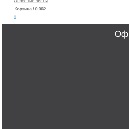
Опросные листы
Корзина
/
0.00
₽
0
Офи