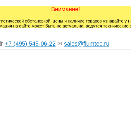
Внимание!
гистической обстановкой, цены и наличие товаров узнавайте у 
ация на сайте может быть не актуальна, ведутся технические 
☎
+7 (495) 545-06-22
✉
sales@flumtec.ru