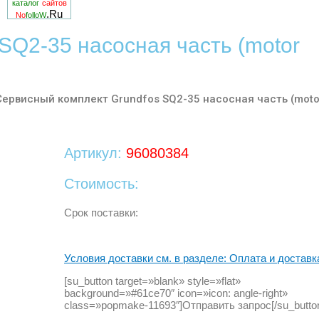
каталог
сайтов
.Ru
No
folloW
SQ2-35 насосная часть (motor
Сервисный комплект Grundfos SQ2-35 насосная часть (moto
Артикул:
96080384
Стоимость:
Срок поставки:
Условия доставки см. в разделе: Оплата и доставк
[su_button target=»blank» style=»flat»
background=»#61ce70″ icon=»icon: angle-right»
class=»popmake-11693″]Отправить запрос[/su_butto