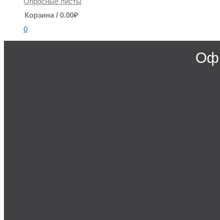
Опросные листы
Корзина
/
0.00
₽
0
Офи