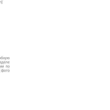
n]
робную
зделе
ми по
 фото