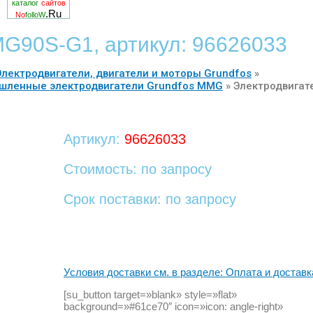
каталог
сайтов
.Ru
No
folloW
MG90S-G1, артикул: 96626033
Электродвигатели, двигатели и моторы Grundfos
»
шленные электродвигатели Grundfos MMG
»
Электродвигат
Артикул:
96626033
Стоимость: по запросу
Срок поставки: по запросу
Условия доставки см. в разделе: Оплата и доставк
[su_button target=»blank» style=»flat»
background=»#61ce70″ icon=»icon: angle-right»