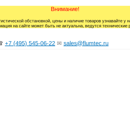
Внимание!
гистической обстановкой, цены и наличие товаров узнавайте у 
ация на сайте может быть не актуальна, ведутся технические 
☎
+7 (495) 545-06-22
✉
sales@flumtec.ru