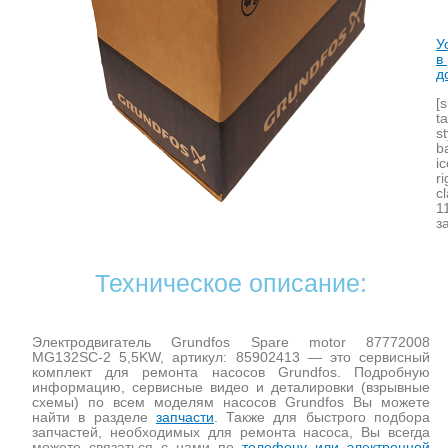
У
в
д
[
t
s
b
i
r
c
1
з
Техническое описание:
Электродвигатель Grundfos Spare motor 87772008
MG132SC-2 5,5KW, артикул: 85902413 — это сервисный
комплект для ремонта насосов Grundfos. Подробную
информацию, сервисные видео и деталировки (взрывные
схемы) по всем моделям насосов Grundfos Вы можете
найти в разделе
запчасти
. Также для быстрого подбора
запчастей, необходимых для ремонта насоса, Вы всегда
можете связаться с нами по
телефону или электронной