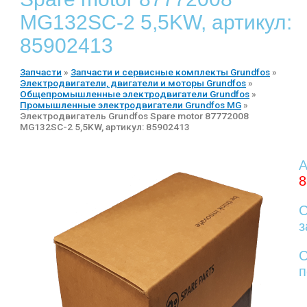
MG132SC-2 5,5KW, артикул:
85902413
Запчасти
»
Запчасти и сервисные комплекты Grundfos
»
Электродвигатели, двигатели и моторы Grundfos
»
Общепромышленные электродвигатели Grundfos
»
Промышленные электродвигатели Grundfos MG
»
Электродвигатель Grundfos Spare motor 87772008
MG132SC-2 5,5KW, артикул: 85902413
А
8
С
з
С
п