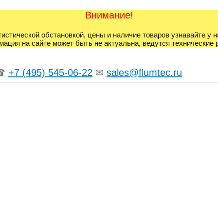
Внимание!
гистической обстановкой, цены и наличие товаров узнавайте у 
ация на сайте может быть не актуальна, ведутся технические 
☎
+7 (495) 545-06-22
✉
sales@flumtec.ru