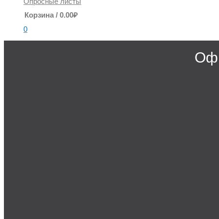
Опросные листы
Корзина
/
0.00
₽
0
Офи