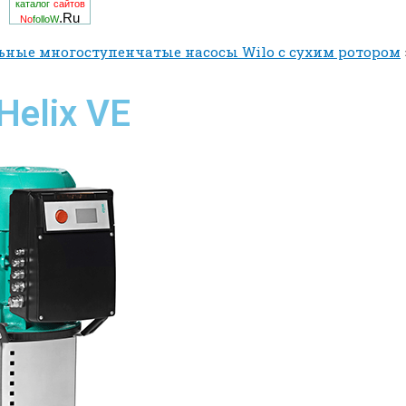
каталог
сайтов
.Ru
No
folloW
ьные многоступенчатые насосы Wilo с сухим ротором
Helix VE