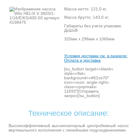
Масса нетто: 121,0 кг;
Масса брутто: 143,0 кг;
Габариты без учета упаковки,
ДхШхВ:
320мм х 296мм х 1066мм
Условия доставки см. в разделе:
Оплата и доставка
[su_button target=»blank»
style=»flat»
background=»#61ce70″
icon=»icon: angle-right»
class=»popmake-
11693″]Отправить
запрос[/su_button]
Техническое описание:
Высокоэффективный высоконапорный центробежный насос
вертикального исполнения с линейными подсоединениями.