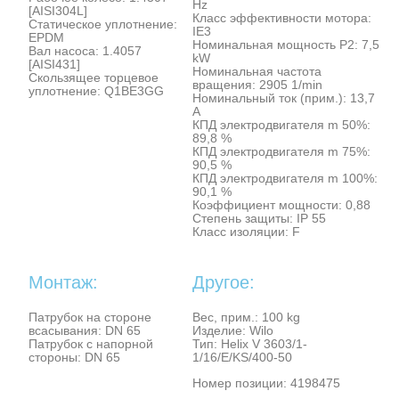
Hz
[AISI304L]
Класс эффективности мотора:
Статическое уплотнение:
IE3
EPDM
Номинальная мощность P2: 7,5
Вал насоса: 1.4057
kW
[AISI431]
Номинальная частота
Скользящее торцевое
вращения: 2905 1/min
уплотнение: Q1BE3GG
Номинальный ток (прим.): 13,7
A
КПД электродвигателя m 50%:
89,8 %
КПД электродвигателя m 75%:
90,5 %
КПД электродвигателя m 100%:
90,1 %
Коэффициент мощности: 0,88
Степень защиты: IP 55
Класс изоляции: F
Монтаж:
Другое:
Патрубок на стороне
Вес, прим.: 100 kg
всасывания: DN 65
Изделие: Wilo
Патрубок с напорной
Тип: Helix V 3603/1-
стороны: DN 65
1/16/E/KS/400-50
Номер позиции: 4198475