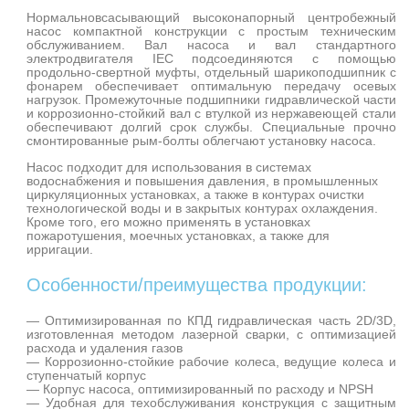
Нормальновсасывающий высоконапорный центробежный
насос компактной конструкции с простым техническим
обслуживанием. Вал насоса и вал стандартного
электродвигателя IEC подсоединяются с помощью
продольно-свертной муфты, отдельный шарикоподшипник с
фонарем обеспечивает оптимальную передачу осевых
нагрузок. Промежуточные подшипники гидравлической части
и коррозионно-стойкий вал с втулкой из нержавеющей стали
обеспечивают долгий срок службы. Специальные прочно
смонтированные рым-болты облегчают установку насоса.
Насос подходит для использования в системах
водоснабжения и повышения давления, в промышленных
циркуляционных установках, а также в контурах очистки
технологической воды и в закрытых контурах охлаждения.
Кроме того, его можно применять в установках
пожаротушения, моечных установках, а также для
ирригации.
Особенности/преимущества продукции:
— Оптимизированная по КПД гидравлическая часть 2D/3D,
изготовленная методом лазерной сварки, с оптимизацией
расхода и удаления газов
— Коррозионно-стойкие рабочие колеса, ведущие колеса и
ступенчатый корпус
— Корпус насоса, оптимизированный по расходу и NPSH
— Удобная для техобслуживания конструкция с защитным