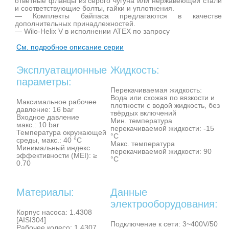
ответные фланцы из серого чугуна или нержавеющей стали
и соответствующие болты, гайки и уплотнения.
— Комплекты байпаса предлагаются в качестве
дополнительных принадлежностей.
— Wilo-Helix V в исполнении ATEX по запросу
См. подробное описание серии
Эксплуатационные
Жидкость:
параметры:
Перекачиваемая жидкость:
Вода или схожая по вязкости и
Максимальное рабочее
плотности с водой жидкость, без
давление: 16 bar
твёрдых включений
Входное давление
Мин. температура
макс.: 10 bar
перекачиваемой жидкости: -15
Температура окружающей
°C
среды, макс.: 40 °C
Макс. температура
Минимальный индекс
перекачиваемой жидкости: 90
эффективности (MEI): ≥
°C
0.70
Материалы:
Данные
электрооборудования:
Корпус насоса: 1.4308
[AISI304]
Подключение к сети: 3~400V/50
Рабочее колесо: 1.4307