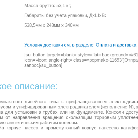
Масса брутто: 53,1 кг;
Габариты без учета упаковки, ДхШхВ:
538,5мм х 243мм х 340мм
Условия доставки см. в разделе: Оплата и доставка
[su_button target=»blank» style=»flat» background=»#6
icon=»icon: angle-right» class=»popmake-11693″]Отпр
запрос[/su_button]
кое описание:
мпактного линейного типа с прифланцованным электродвиг
пусом и унифицированным электродвигателем (исполнение N), 
а для установки в трубах или на фундаменте. Консоли дост
им от направления вращения скользящим торцовым уплотне
ию синтетическим рабочим колесом.
На корпус насоса и промежуточный корпус нанесено катафо