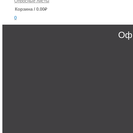
Опросные листы
Корзина
/
0.00
₽
0
Офи