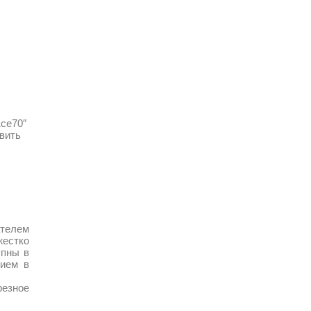
1ce70″
авить
ателем
жестко
упны в
нием в
резное