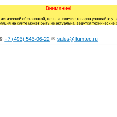
Внимание!
гистической обстановкой, цены и наличие товаров узнавайте у 
ация на сайте может быть не актуальна, ведутся технические 
☎
+7 (495) 545-06-22
✉
sales@flumtec.ru