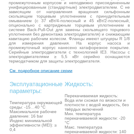
промежуточным корпусом и неподвижно присоединенным
унифицированным (стандартным) электродвигателем. С не
зависящим от направления вращения сильфонным
скользящим торцевым уплотнением с принудительным
омыванием (с 37 кВт/4-полюсный и 45 кВт/2-полюсный,
опционально с картриджным торцевым уплотнением в
системе Back-Pull-Out для замены скользящего торцевого
уплотнения без демонтажа электродвигателя) и снижающим
кавитацию рабочим колесом. Фланцы имеют штуцеры R 1/8
для измерения давления. На корпус насоса и
промежуточный корпус нанесено катафорезное покрытие.
Серийные электродвигатели с технологией IE3. Насосы с
электродвигателями ≥ 5,5 кВт серийно оснащаются
термодатчиком для защиты электродвигателя.
См. подробное описание серии
Эксплуатационные
Жидкость:
параметры:
Перекачиваемая жидкость:
Вода или схожая по вязкости и
Температура окружающей
плотности с водой жидкость, без
среды: -15…40 °C
твёрдых включений
Максимальное рабочее
Мин. температура
давление: 16 bar
перекачиваемой жидкости: -20
Индекс минимальной
°C
эффективности (MEI): ≥
Макс. температура
0,4
перекачиваемой жидкости: 140