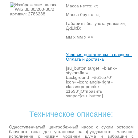
Масса нетто: кг;
Масса брутто: кг;
Габариты без учета упаковки,
ДхШхВ:
мм х мм х мм
Условия доставки см. в разделе:
Оплата и доставка
[su_button target=»blank»
style=»flat»
background=»#61ce70″
icon=»icon: angle-right»
class=»popmake-
11693″]Отправить
запрос[/su_button]
Техническое описание:
Одноступенчатый центробежный насос с сухим ротором
блочного типа для установки на фундаменте. Блочное
исполнение с низким уровнем шума и вибрации с