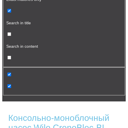
Search in title
Search in content
Консольно-моноблочный
насос Wilo CronoBloc-BL