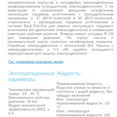
промежуточным корпусом и неподвижно присоединенным
унифицированным (стандартным) электродвигателем. С не
зависящим от направления вращения сильфонным
скользящим торцевым уплотнением с принудительным
омыванием (с 37 кВт/4-полюсный и 45 кВт/2-полюсный,
опционально с картриджным торцевым уплотнением в
системе Back-Pull-Out для замены скользящего торцевого
уплотнения без демонтажа электродвигателя) и снижающим
кавитацию рабочим колесом. Фланцы имеют штуцеры R 1/8
для измерения давления. На корпус насоса и
промежуточный корпус нанесено катафорезное покрытие.
Серийные электродвигатели с технологией IE3. Насосы с
электродвигателями ≥ 5,5 кВт серийно оснащаются
термодатчиком для защиты электродвигателя.
См. подробное описание серии
Эксплуатационные
Жидкость:
параметры:
Перекачиваемая жидкость:
Вода или схожая по вязкости и
Температура окружающей
плотности с водой жидкость, без
среды: -15…40 °C
твёрдых включений
Максимальное рабочее
Мин. температура
давление: 16 bar
перекачиваемой жидкости: -20
Индекс минимальной
°C
эффективности (MEI): ≥
Макс. температура
0,4
перекачиваемой жидкости: 140