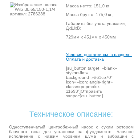
Масса нетто: 151,0 кг;
Масса брутто: 175,0 кг;
Габариты без учета упаковки,
ДхШхВ:
729мм х 451мм х 450мм
Условия доставки см. в разделе:
Оплата и доставка
[su_button target=»blank»
style=»flat»
background=»#61ce70″
icon=»icon: angle-right»
class=»popmake-
11693″]Отправить
запрос[/su_button]
Техническое описание:
Одноступенчатый центробежный насос с сухим ротором
блочного типа для установки на фундаменте. Блочное
исполнение с низким уровнем шума и вибрации с