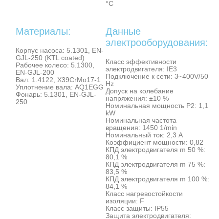
°C
Материалы:
Данные
электрооборудования:
Корпус насоса: 5.1301, EN-
GJL-250 (KTL coated)
Класс эффективности
Рабочее колесо: 5.1300,
электродвигателя: IE3
EN-GJL-200
Подключение к сети: 3~400V/50
Вал: 1.4122, X39CrMo17-1
Hz
Уплотнение вала: AQ1EGG
Допуск на колебание
Фонарь: 5.1301, EN-GJL-
напряжения: ±10 %
250
Номинальная мощность Р2: 1,1
kW
Номинальная частота
вращения: 1450 1/min
Номинальный ток: 2,3 A
Коэффициент мощности: 0,82
КПД электродвигателя m 50 %:
80,1 %
КПД электродвигателя m 75 %:
83,5 %
КПД электродвигателя m 100 %:
84,1 %
Класс нагревостойкости
изоляции: F
Класс защиты: IP55
Защита электродвигателя: