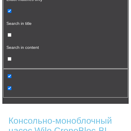
Search in title
Search in content
Консольно-моноблочный
насос Wilo CronoBloc-BL