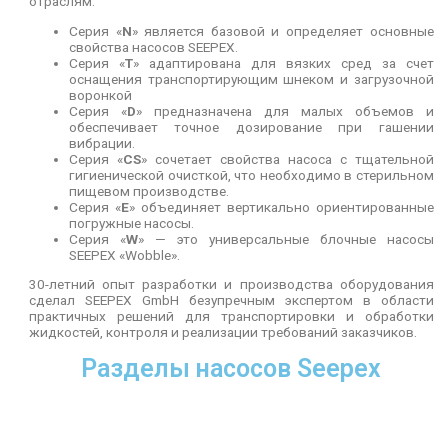
отраслям:
Серия «
N
» является базовой и определяет основные
свойства насосов SEEPEX.
Серия «
Т
» адаптирована для вязких сред за счет
оснащения транспортирующим шнеком и загрузочной
воронкой
Серия «
D
» предназначена для малых объемов и
обеспечивает точное дозирование при гашении
вибрации.
Серия «
CS
» сочетает свойства насоса с тщательной
гигиенической очисткой, что необходимо в стерильном
пищевом производстве.
Серия «
E
» объединяет вертикально ориентированные
погружные насосы.
Серия «
W
» — это универсальные блочные насосы
SEEPEX «Wobble».
30-летний опыт разработки и производства оборудования
сделал SEEPEX GmbH безупречным экспертом в области
практичных решений для транспортировки и обработки
жидкостей, контроля и реализации требований заказчиков.
Разделы насосов Seepex