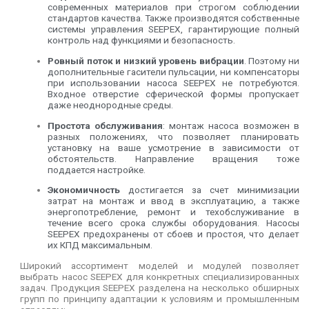
современных материалов при строгом соблюдении
стандартов качества. Также производятся собственные
системы управления SEEPEX, гарантирующие полный
контроль над функциями и безопасность.
Ровный
поток
и
низкий
уровень
вибрации
. Поэтому ни
дополнительные гасители пульсации, ни компенсаторы
при использовании насоса SEEPEX не потребуются.
Входное отверстие сферической формы пропускает
даже неоднородные среды.
Простота
обслуживания
: монтаж насоса возможен в
разных положениях, что позволяет планировать
установку на ваше усмотрение в зависимости от
обстоятельств. Направление вращения тоже
поддается настройке.
Экономичность
достигается за счет минимизации
затрат на монтаж и ввод в эксплуатацию, а также
энергопотребление, ремонт и техобслуживание в
течение всего срока службы оборудования. Насосы
SEEPEX предохранены от сбоев и простоя, что делает
их КПД максимальным.
Широкий ассортимент моделей и модулей позволяет
выбрать насос SEEPEX для конкретных специализированных
задач. Продукция SEEPEX разделена на несколько обширных
групп по принципу адаптации к условиям и промышленным