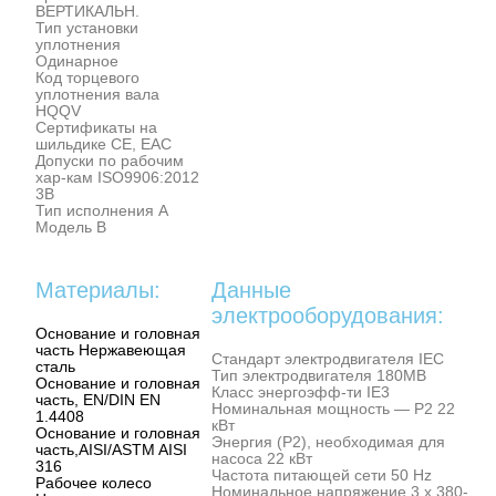
ВЕРТИКАЛЬН.
Тип установки
уплотнения
Одинарное
Код торцевого
уплотнения вала
HQQV
Сертификаты на
шильдике CE, EAC
Допуски по рабочим
хар-кам ISO9906:2012
3B
Тип исполнения A
Модель B
Материалы:
Данные
электрооборудования:
Основание и головная
часть Нержавеющая
Стандарт электродвигателя IEC
сталь
Тип электродвигателя 180MB
Основание и головная
Класс энергоэфф-ти IE3
часть, EN/DIN EN
Номинальная мощность — P2 22
1.4408
кВт
Основание и головная
Энергия (Р2), необходимая для
часть,AISI/ASTM AISI
насоса 22 кВт
316
Частота питающей сети 50 Hz
Рабочее колесо
Номинальное напряжение 3 x 380-