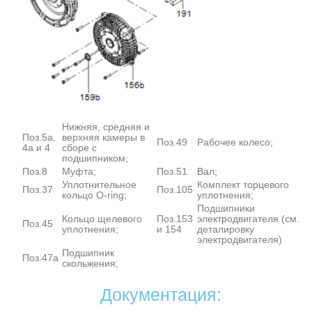
Нижняя, средняя и
Поз.5а,
верхняя камеры в
Поз.49
Рабочее колесо;
4а и 4
сборе с
подшипником;
Поз.8
Муфта;
Поз.51
Вал;
Уплотнительное
Комплект торцевого
Поз.37
Поз.105
кольцо O-ring;
уплотнения;
Подшипники
Кольцо щелевого
Поз.153
электродвигателя (см.
Поз.45
уплотнения;
и 154
деталировку
электродвигателя)
Подшипник
Поз.47а
скольжения;
Документация: