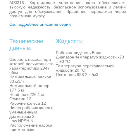
AISI316. Картриджное уплотнение вала обеспечивает
высокую надежность, безопасное использование и легкий
доступ для обслуживания. Вращение передается через
разъемную муфту.
См. подробное описание серии
Технические
Жидкость:
данные:
Рабочая жидкость Вода
Диапазон температур жидкости -20
Скорость насоса, при
.. 90 °C
которой расчитаны его
Температура перекачиваемой
характеристики 2947
жидкости 20 °C
об/м
Плотность 998.2 кг/м3
Номинальный расход
30 м3/ч
Номинальный напор
177.5 м
Head max 226.1 м
Ступени 12
Рабочие колеса 12
Число рабочих колес с
уменьшенным
диаметром 2
Low NPSH N
Расположение насоса
при монтаже