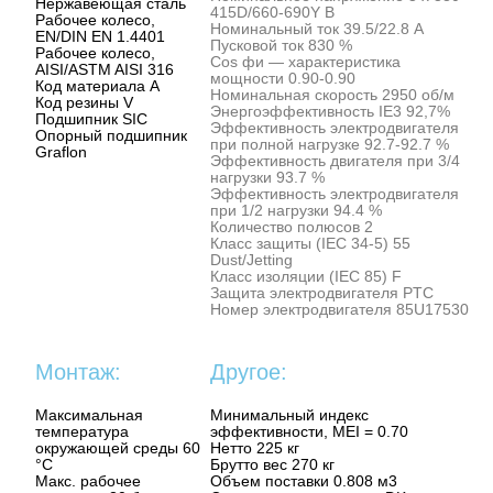
Нержавеющая сталь
415D/660-690Y В
Рабочее колесо,
Номинальный ток 39.5/22.8 A
EN/DIN EN 1.4401
Пусковой ток 830 %
Рабочее колесо,
Cos фи — характеристика
AISI/ASTM AISI 316
мощности 0.90-0.90
Код материала A
Номинальная скорость 2950 об/м
Код резины V
Энергоэффективность IE3 92,7%
Подшипник SIC
Эффективность электродвигателя
Опорный подшипник
при полной нагрузке 92.7-92.7 %
Graflon
Эффективность двигателя при 3/4
нагрузки 93.7 %
Эффективность электродвигателя
при 1/2 нагрузки 94.4 %
Количество полюсов 2
Класс защиты (IEC 34-5) 55
Dust/Jetting
Класс изоляции (IEC 85) F
Защита электродвигателя PTC
Номер электродвигателя 85U17530
Монтаж:
Другое:
Максимальная
Минимальный индекс
температура
эффективности, MEI = 0.70
окружающей среды 60
Нетто 225 кг
°C
Брутто вес 270 кг
Макс. рабочее
Объем поставки 0.808 м3