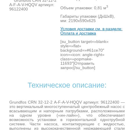
3
Объем упаковки: 0,81 м
Габариты упаковки (ДхШхВ),
мм: 2190х590х625
Условия доставки см. в разделе:
Оплата и доставка
[su_button target=»blank»
style=»flat»
background=»#61ce70″
icon=»icon: angle-right»
class=»popmake-
11693″]Отправить
запрос[/su_button]
Техническое описание:
Grundfos CRN 32-12-2 A-F-A-V-HQQV артикул: 96122400 —
это вертикальный многоступенчатый центробежный насос с
всасывающим и напорным патрубками, расположенными
на одном уровне («ин-лайн»), что обеспечивает
возможность установки в горизонтальной однотрубной
системе. Части насоса, контактирующие с жидкостью,
выполнены из высококачественной нержавеющей стали