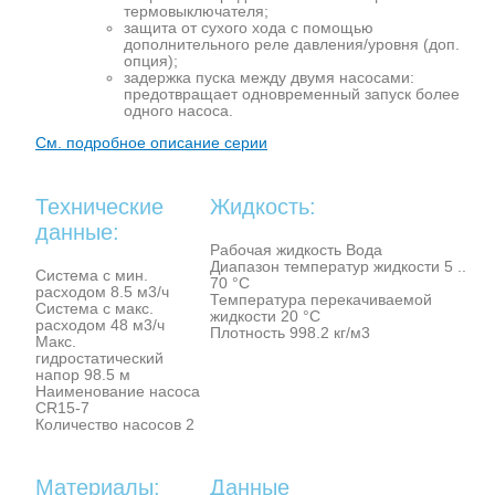
термовыключателя;
защита от сухого хода с помощью
дополнительного реле давления/уровня (доп.
опция);
задержка пуска между двумя насосами:
предотвращает одновременный запуск более
одного насоса.
См. подробное описание серии
Технические
Жидкость:
данные:
Рабочая жидкость Вода
Диапазон температур жидкости 5 ..
Система с мин.
70 °C
расходом 8.5 м3/ч
Температура перекачиваемой
Система с макс.
жидкости 20 °C
расходом 48 м3/ч
Плотность 998.2 кг/м3
Макс.
гидростатический
напор 98.5 м
Наименование насоса
CR15-7
Количество насосов 2
Материалы:
Данные