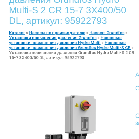
Multi-S 2 CR 15-7 3X400/50
DL, артикул: 95922793
Каталог
»
Насосы по производителю
»
Насосы Grundfos
»
Установки повышения давления Grundfos
»
Насосные
установки повышения давления Hydro Multi
»
Насосные
установки повышения давления Grundfos Hydro Multi-S CR
»
Установка повышения давления Grundfos Hydro Multi-S 2 CR
15-7 3X400/50 DL, артикул: 95922793
А
С
С
з