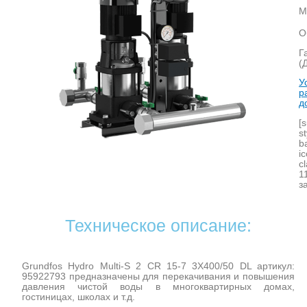
М
О
Г
(
У
р
д
[
s
b
i
c
1
з
Техническое описание:
Grundfos Hydro Multi-S 2 CR 15-7 3X400/50 DL артикул:
95922793 предназначены для перекачивания и повышения
давления чистой воды в многоквартирных домах,
гостиницах, школах и т.д.