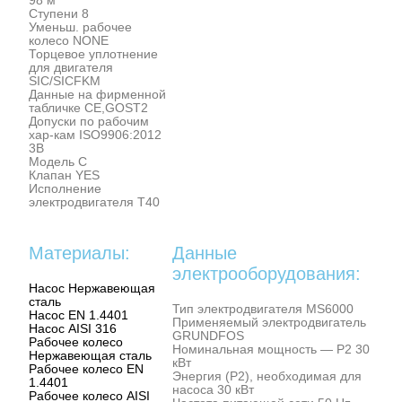
98 м
Ступени 8
Уменьш. рабочее
колесо NONE
Торцевое уплотнение
для двигателя
SIC/SICFKM
Данные на фирменной
табличке CE,GOST2
Допуски по рабочим
хар-кам ISO9906:2012
3B
Модель C
Клапан YES
Исполнение
электродвигателя T40
Материалы:
Данные
электрооборудования:
Насос Нержавеющая
сталь
Тип электродвигателя MS6000
Насос EN 1.4401
Применяемый электродвигатель
Насос AISI 316
GRUNDFOS
Рабочее колесо
Номинальная мощность — P2 30
Нержавеющая сталь
кВт
Рабочее колесо EN
Энергия (Р2), необходимая для
1.4401
насоса 30 кВт
Рабочее колесо AISI