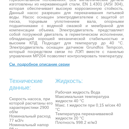
изготовлены из нержавеющей стали, EN 1.4301 (AISI 304),
которая обеспечивает высокую коррозионную стойкость.
Данный насос разрешен для перекачивания питьевой
воды. Насос оснащен электродвигателем с защитой от
песка, торцевым уплотнением вала, опорными
подшипниками с водяной смазкой и мембраной для
компенсации объема. Электродвигатель представляет
собой погружной двигатель в герметическом исполнении,
обладающий хорошей механической стабильностью и
высоким КПД. Подходит для температур до 40 °C.
Электродвигатель оснащен датчиком Grundfos Tempcon,
который посредством связи по ЛЭП вместе с панелью
управления MP204 позволяет контролировать температуру.
См. подробное описание серии
Технические
Жидкость:
данные:
Рабочая жидкость Вода
Максимальная температура
Скорость насоса, при
жидкости 40 °C
которой расчитаны его
Макс. t жидкости при 0,15 м/сек 40
характеристики 2900
°C
об/м
Температура перекачиваемой
Номинальный расход
жидкости 20 °C
77 м3/ч
Плотность 998.2 кг/м3
Номинальный напор