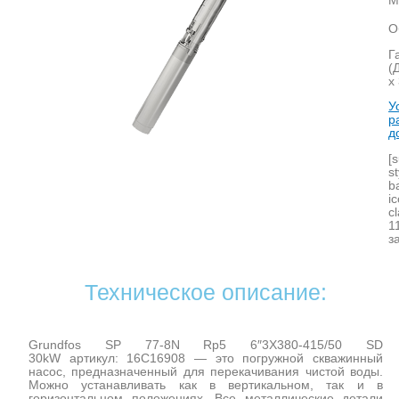
М
О
Г
(
х
У
р
д
[
s
b
i
c
1
з
Техническое описание:
Grundfos SP 77-8N Rp5 6″3X380-415/50 SD
30kW артикул: 16C16908 — это погружной скважинный
насос, предназначенный для перекачивания чистой воды.
Можно устанавливать как в вертикальном, так и в
горизонтальном положениях. Все металлические детали