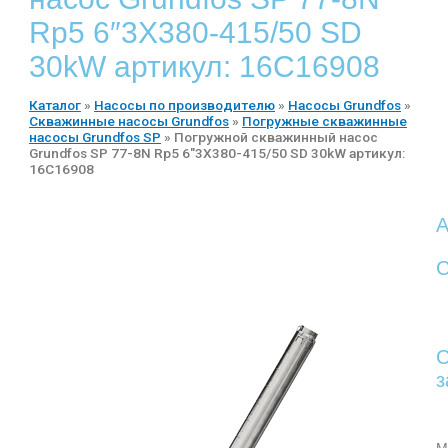
Rp5 6″3X380-415/50 SD
30kW артикул: 16C16908
Каталог
»
Насосы по производителю
»
Насосы Grundfos
»
Скважинные насосы Grundfos
»
Погружные скважинные
насосы Grundfos SP
»
Погружной скважинный насос
Grundfos SP 77-8N Rp5 6″3X380-415/50 SD 30kW артикул:
16C16908
А
С
С
з