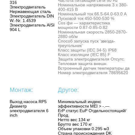
Частота питающей сети 50 Hz
316
Номинальное напряжение 3 x 380-
Электродвигатель
400-415 В
Нержавеющая сталь
Номинальный ток 66.5-64.0-63.0 A
Электродвигатель DIN
Пусковой ток 450-500-530 %
W.-Nr. 1.4539
Cos фи — характеристика
Электродвигатель AISI
мощности 0.87-0.85-0.82
904 L
Номинальная скорость 2850-2870-
2880 об/м
Способ запуска пуск ‘звезда-
треугольник’
Класс защиты (IEC 34-5) IP68
Класс изоляции (IEC 85) F
Защита электродвигателя Отсутс.
Тепловая защита внешн.
Встроенный датчик температуры да
Номер электродвигателя 78695620
Монтаж:
Другое:
Выход насоса RP5
Минимальный индекс
Диаметр
эффективности MEI > -.—
электродвигателя 6
ErP статус EuP Отдельностоящий/
inch
Прод.
Нетто вес 134 кг
Брутто вес 170 кг
Объем упаковки 0.295 м3
Cтрана происхождения DK