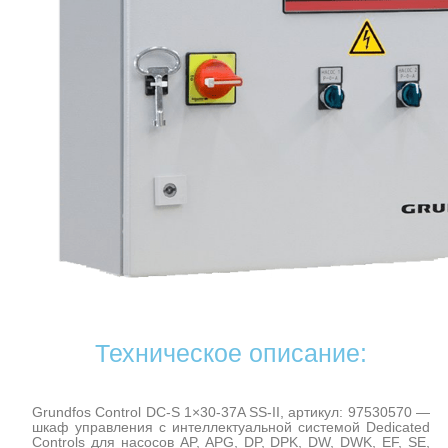
Техническое описание:
Grundfos Control DC-S 1×30-37A SS-II, артикул: 97530570 —
шкаф управления с интеллектуальной системой Dedicated
Controls для насосов AP, APG, DP, DPK, DW, DWK, EF, SE,