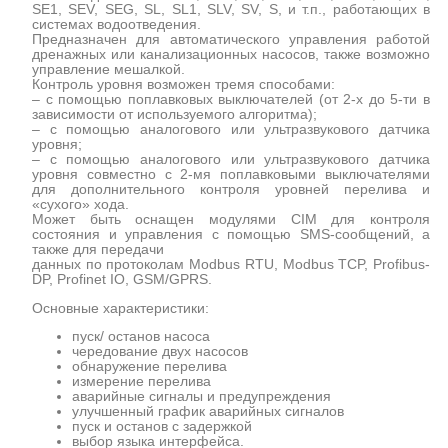
SE1, SEV, SEG, SL, SL1, SLV, SV, S, и т.п., работающих в
системах водоотведения.
Предназначен для автоматического управления работой
дренажных или канализационных насосов, также возможно
управление мешалкой.
Контроль уровня возможен тремя способами:
– с помощью поплавковых выключателей (от 2-х до 5-ти в
зависимости от используемого алгоритма);
– с помощью аналогового или ультразвукового датчика
уровня;
– с помощью аналогового или ультразвукового датчика
уровня совместно с 2-мя поплавковыми выключателями
для дополнительного контроля уровней перелива и
«сухого» хода.
Может быть оснащен модулями CIM для контроля
состояния и управления с помощью SMS-сообщений, а
также для передачи
данных по протоколам Modbus RTU, Modbus TCP, Profibus-
DP, Profinet IO, GSM/GPRS.
Основные характеристики:
пуск/ останов насоса
чередование двух насосов
обнаружение перелива
измерение перелива
аварийные сигналы и предупреждения
улучшенный график аварийных сигналов
пуск и останов с задержкой
выбор языка интерфейса.