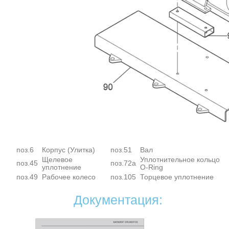
поз.6
Корпус (Улитка)
поз.51
Вал
Щелевое
Уплотнительное кольцо
поз.45
поз.72а
уплотнение
O-Ring
поз.49
Рабочее колесо
поз.105
Торцевое уплотнение
Документация: