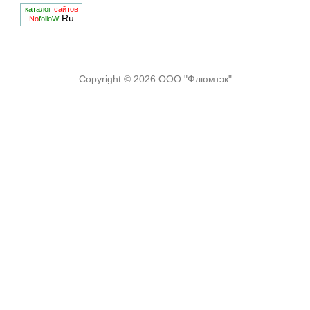
каталог
сайтов
.Ru
No
folloW
Copyright © 2026
ООО "Флюмтэк"