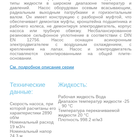
типы жидкости в широком диапазоне температур и
давлений. Насос оборудован осевым всасывающим,
радиальным выходным патрубками и горизонтальным
валом. Он имеет конструкцию с разборной муфтой, что
обеспечивает демонтаж муфты, кронштейна подшипника и
рабочего колеса, не демонтируя электродвигатель, корпус
насоса или трубную обвязку. Несбалансированное
резиновое сильфонное уплотнение в соответствии с DIN
EN 12756. Насос оснащен асинхронным
электродвигателем с воздушным охлаждением, с
креплением на лапах. Насос и электродвигатель
поставляются смонтированными на общей плите-
основании.
См. подробное описание серии
Технические
Жидкость:
данные:
Рабочая жидкость Вода
Диапазон температур жидкости -25
Скорость насоса, при
.. 90 °C
которой расчитаны его
Температура перекачиваемой
характеристики 2890
жидкости 20 °C
об/м
Плотность 998.2 кг/м3
Номинальный расход
19 м3/ч
Номинальный напор
24.3 м