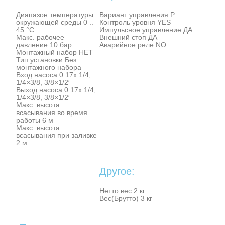
Диапазон температуры
Вариант управления P
окружающей среды 0 ..
Контроль уровня YES
45 °C
Импульсное управление ДА
Макс. рабочее
Внешний стоп ДА
давление 10 бар
Аварийное реле NO
Монтажный набор НЕТ
Тип установки Без
монтажного набора
Вход насоса 0.17x 1/4,
1/4×3/8, 3/8×1/2′
Выход насоса 0.17x 1/4,
1/4×3/8, 3/8×1/2′
Макс. высота
всасывания во время
работы 6 м
Макс. высота
всасывания при заливке
2 м
Другое:
Нетто вес 2 кг
Вес(Брутто) 3 кг