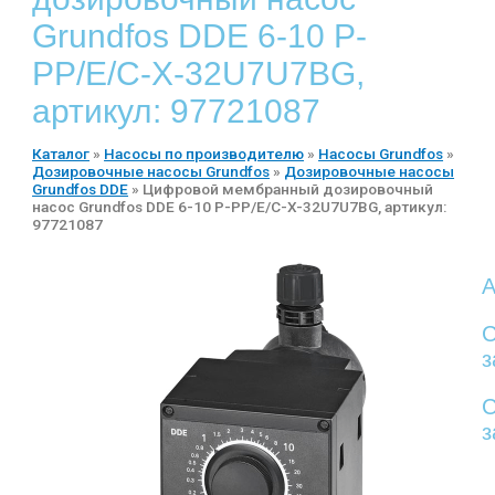
Grundfos DDE 6-10 P-
PP/E/C-X-32U7U7BG,
артикул: 97721087
Каталог
»
Насосы по производителю
»
Насосы Grundfos
»
Дозировочные насосы Grundfos
»
Дозировочные насосы
Grundfos DDE
»
Цифровой мембранный дозировочный
насос Grundfos DDE 6-10 P-PP/E/C-X-32U7U7BG, артикул:
97721087
А
С
з
С
з