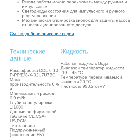
Режим работы можно переключать между ручным и
импульсным.
Светодиоды состояния для импульсного и ручного
реж. управления
Механическая блокировка кнопок для защиты насоса
от несанкционированного доступа.
См. подробное описание серии
Технические
Жидкость:
данные:
Рабочая жидкость Вода
Диапазон температур жидкости
Расшифровка DDE 6-10
-10 .. 45 °C
P-PP/E/C-X-32U7U7BG
Температура перекачиваемой
Макс.
жидкости 20 °C
производительность 6 л/
Плотность 998.2 кг/м?
ч
Минимальный расход
6.0 ml/h
Глубина регулировки
1:1000
Данные на фирменной
табличке CE,CSA-
US,RCM
Тип клапана
Подпружиненный
(исполнение HV)