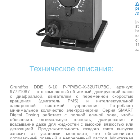
У
р
д
[
s
b
i
c
1
з
Техническое описание:
Grundfos DDE 6-10 P-PP/E/C-X-32U7U7BG, артикул:
97721087 — это компактный объемный, дозирующий насос
с диафрагмой, двигателем с переменной скоростью
вращения (двигатель PMS) и интеллектуальной
электронной системой управления. Потребляет
минимальное количество электроэнергии. Серия SMART
Digital Dosing работает с полной длиной хода, чтобы
обеспечить оптимальную точность, дозирования и
всасывание даже для жидкостей с высокой вязкостью или
дегазацией. Продолжительность каждого такта выпуска
зависит от установки мощности, что обеспечивает
оптимальный плавный и непрерывный расход. Монтажная