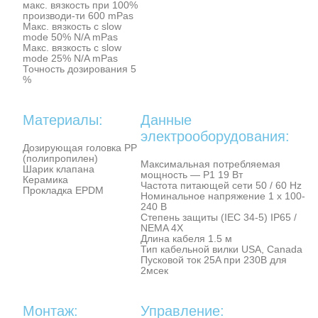
макс. вязкость при 100%
производи-ти 600 mPas
Макс. вязкость с slow
mode 50% N/A mPas
Макс. вязкость с slow
mode 25% N/A mPas
Точность дозирования 5
%
Материалы:
Данные
электрооборудования:
Дозирующая головка PP
(полипропилен)
Максимальная потребляемая
Шарик клапана
мощность — P1 19 Вт
Керамика
Частота питающей сети 50 / 60 Hz
Прокладка EPDM
Номинальное напряжение 1 x 100-
240 В
Степень защиты (IEC 34-5) IP65 /
NEMA 4X
Длина кабеля 1.5 м
Тип кабельной вилки USA, Canada
Пусковой ток 25A при 230В для
2мсек
Монтаж:
Управление: